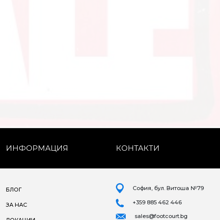
ИНФОРМАЦИЯ
КОНТАКТИ
София, бул. Витоша №79
БЛОГ
+359 885 462 446
ЗА НАС
sales@footcourt.bg