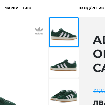
МАРКИ
БЛОГ
ВХОД/РЕГИС
A
O
C
122
лв