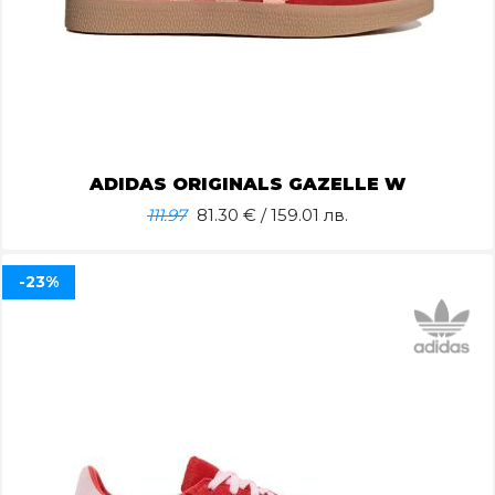
ADIDAS ORIGINALS GAZELLE W
111.97
81.30
€ / 159.01 лв.
-23%