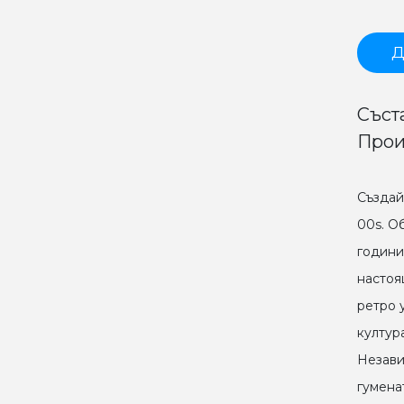
Д
Съста
Прои
Създай
00s. О
години
настоя
ретро 
култур
Незави
гумена