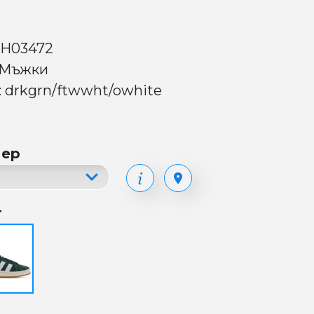
 H03472
 Мъжки
: drkgrn/ftwwht/owhite
мер
т