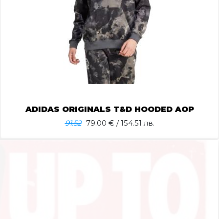
ADIDAS ORIGINALS T&D HOODED AOP
91.52
79.00
€ / 154.51 лв.