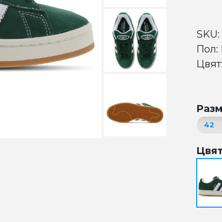
SKU:
Пол:
Цвят
Раз
Цвя