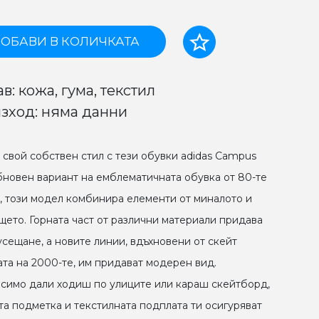
ОБАВИ В КОЛИЧКАТА
в: кожа, гума, текстил
зход: няма данни
 свой собствен стил с тези обувки adidas Campus
бновен вариант на емблематичната обувка от 80-те
, този модел комбинира елементи от миналото и
щето. Горната част от различни материали придава
усещане, а новите линии, вдъхновени от скейт
ата на 2000-те, им придават модерен вид.
симо дали ходиш по улиците или караш скейтборд,
та подметка и текстилната подплата ти осигуряват