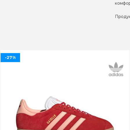
комфор
Продук
-27%