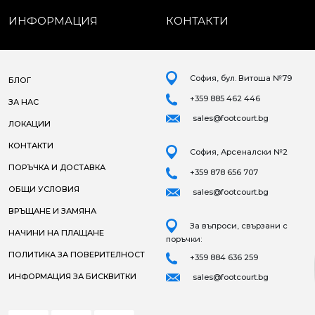
ИНФОРМАЦИЯ
КОНТАКТИ
София, бул. Витоша №79
БЛОГ
+359 885 462 446
ЗА НАС
sales@footcourt.bg
ЛОКАЦИИ
КОНТАКТИ
София, Арсеналски №2
ПОРЪЧКА И ДОСТАВКА
+359 878 656 707
ОБЩИ УСЛОВИЯ
sales@footcourt.bg
ВРЪЩАНЕ И ЗАМЯНА
За въпроси, свързани с
НАЧИНИ НА ПЛАЩАНЕ
поръчки:
ПОЛИТИКА ЗА ПОВЕРИТЕЛНОСТ
+359 884 636 259
ИНФОРМАЦИЯ ЗА БИСКВИТКИ
sales@footcourt.bg