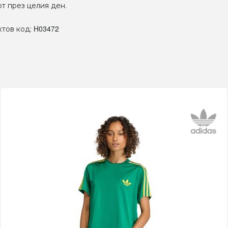
т през целия ден.
H03472
тов код: