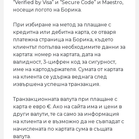
“Verified by Visa” и “Secure Code” и Maestro,
носещи логото на Борика.
При избиране на метод за плащане с
кредитна или дебитна карта, се отваря
платежна страница на Борика, където
клиентът попълва необходимите данни за
картата: номер на картата, дата на
валидност, 3-цифрен код за сигурност,
име на картодържателя. Сумата от картата
на клиента се удържа веднага след
извършена успешна транзакция.
Транзакционната валута при плащане с
карта е евро €. Ако на сайта има и цени в
други валути, те са само за информация
на клиента и е възможно да не съвпадат с
начислената по картата сума в същата
валута.