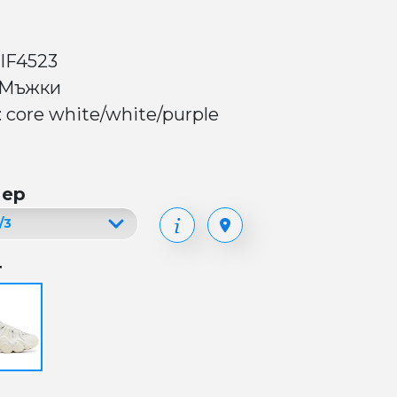
 IF4523
 Мъжки
 core white/white/purple
мер
т