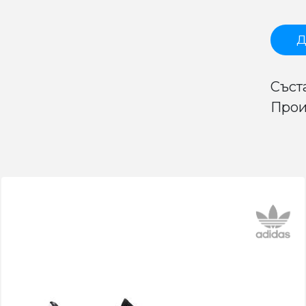
Д
Съста
Прои