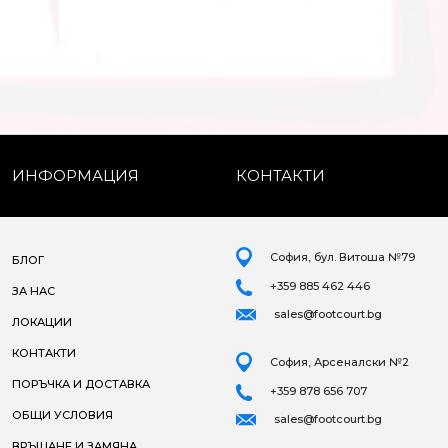
ИНФОРМАЦИЯ
КОНТАКТИ
София, бул. Витоша №79
БЛОГ
+359 885 462 446
ЗА НАС
sales@footcourt.bg
ЛОКАЦИИ
КОНТАКТИ
София, Арсеналски №2
ПОРЪЧКА И ДОСТАВКА
+359 878 656 707
ОБЩИ УСЛОВИЯ
sales@footcourt.bg
ВРЪЩАНЕ И ЗАМЯНА