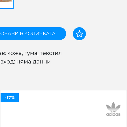
ОБАВИ В КОЛИЧКАТА
в: кожа, гума, текстил
зход: няма данни
-17%