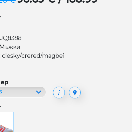
.20 €
.
 JQ8388
 Мъжки
: clesky/crered/magbei
мер
т