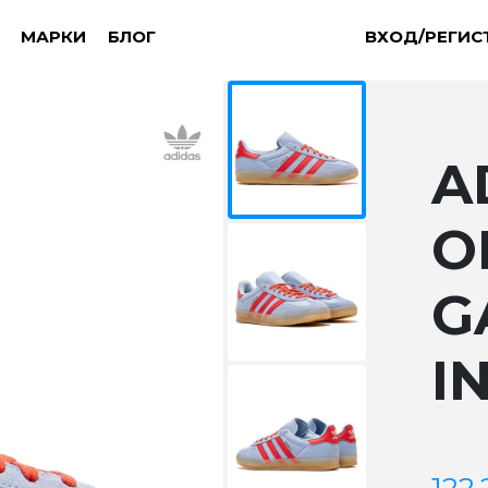
МАРКИ
БЛОГ
ВХОД/РЕГИС
A
O
G
I