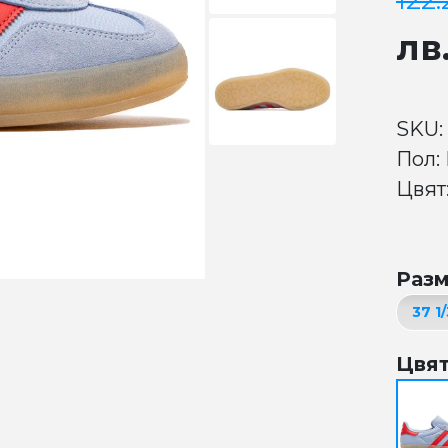
122
лв
SKU:
Пол:
Цвят
Раз
Цвя