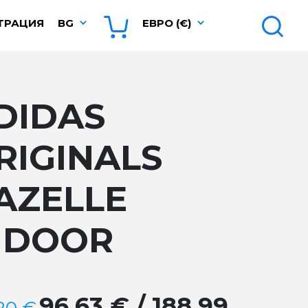
ТРАЦИЯ
BG
ЕВРО (€)
DIDAS
RIGINALS
AZELLE
NDOOR
96.63 € / 188.99