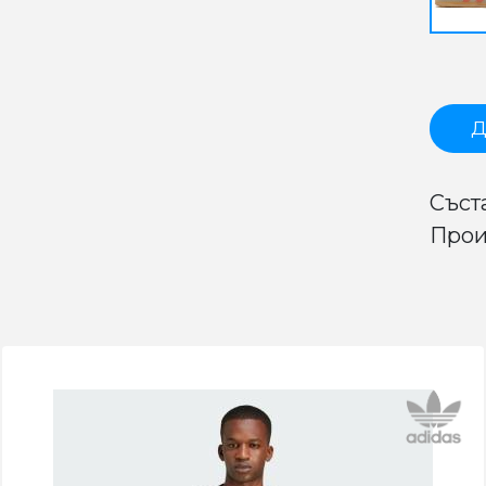
Д
Съста
Прои