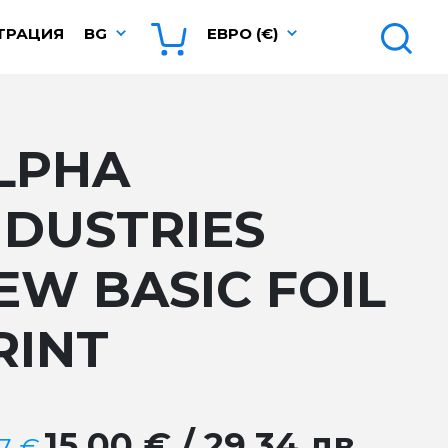
ТРАЦИЯ
BG
ЕВРО (€)
LPHA
NDUSTRIES
EW BASIC FOIL
RINT
15.00 € / 29.34 лв.