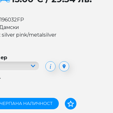
07 €
 196032FP
 Дамски
 silver pink/metalsilver
мер
т
ЧЕРПАНА НАЛИЧНОСТ