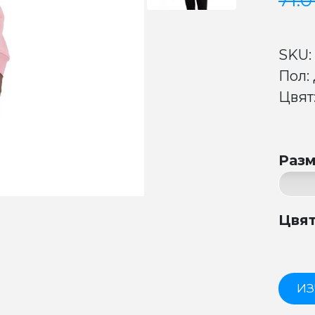
71.
SKU:
Пол:
Цвят:
Раз
Цвя
ИЗ