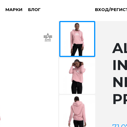
МАРКИ
БЛОГ
ВХОД/РЕГИС
A
I
N
P