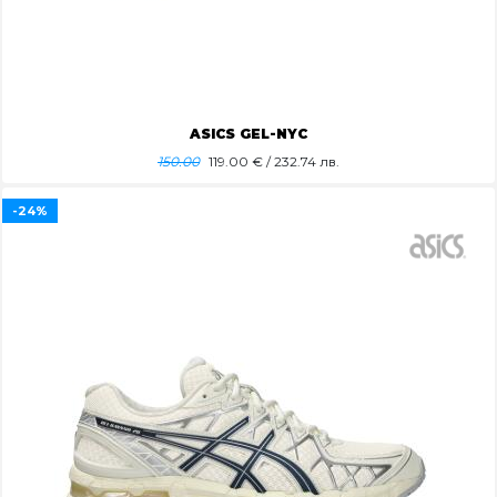
ASICS GEL-NYC
150.00
119.00
€ / 232.74 лв.
-24%