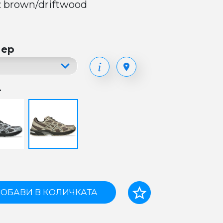
: brown/driftwood
мер
т
ОБАВИ В КОЛИЧКАТА