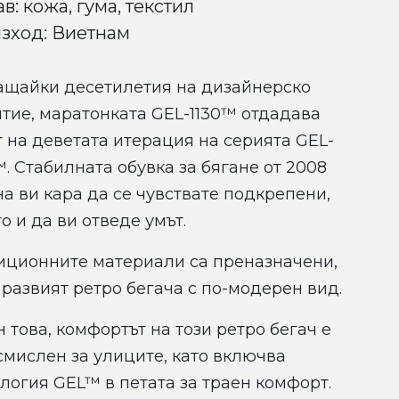
в: кожа, гума, текстил
зход: Виетнам
ащайки десетилетия на дизайнерско
тие, маратонката GEL-1130™ отдадава
 на деветата итерация на серията GEL-
. Стабилната обувка за бягане от 2008
а ви кара да се чувствате подкрепени,
о и да ви отведе умът.
иционните материали са преназначени,
 развият ретро бегача с по-модерен вид.
 това, комфортът на този ретро бегач е
мислен за улиците, като включва
логия GEL™ в петата за траен комфорт.