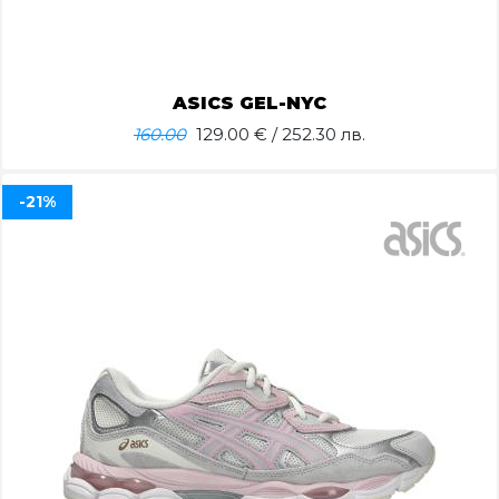
ASICS GEL-NYC
160.00
129.00
€ / 252.30 лв.
-21%