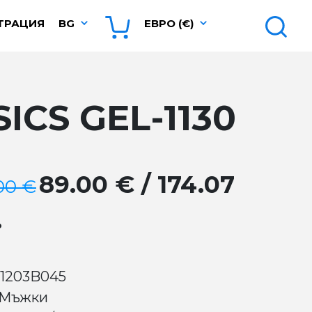
ТРАЦИЯ
BG
ЕВРО (€)
SICS GEL-1130
89.00 € / 174.07
00 €
.
 1203B045
 Мъжки