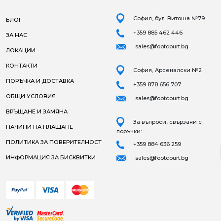
София, бул. Витоша №79
БЛОГ
+359 885 462 446
ЗА НАС
sales@footcourt.bg
ЛОКАЦИИ
КОНТАКТИ
София, Арсеналски №2
ПОРЪЧКА И ДОСТАВКА
+359 878 656 707
ОБЩИ УСЛОВИЯ
sales@footcourt.bg
ВРЪЩАНЕ И ЗАМЯНА
За въпроси, свързани с
НАЧИНИ НА ПЛАЩАНЕ
поръчки:
ПОЛИТИКА ЗА ПОВЕРИТЕЛНОСТ
+359 884 636 259
ИНФОРМАЦИЯ ЗА БИСКВИТКИ
sales@footcourt.bg