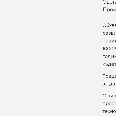
Съста
Прои
Обхв
разви
почит
1000™
годин
къдет
Трад
за да
Освен
преос
техно