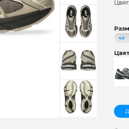
Цвят
Раз
Цвя
Д