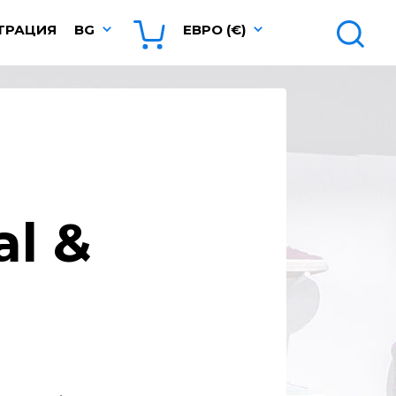
ТРАЦИЯ
BG
ЕВРО (€)
al &