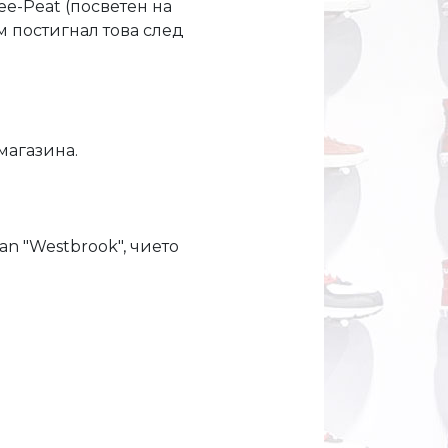
ee-Peat (посветен на
м постигнал това след
магазина.
an "Westbrook", чието