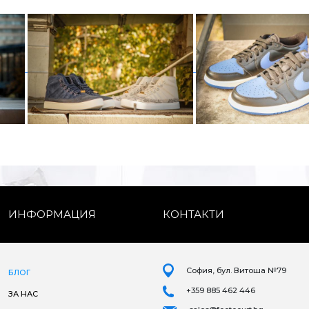
ИНФОРМАЦИЯ
КОНТАКТИ
София, бул. Витоша №79
БЛОГ
+359 885 462 446
ЗА НАС