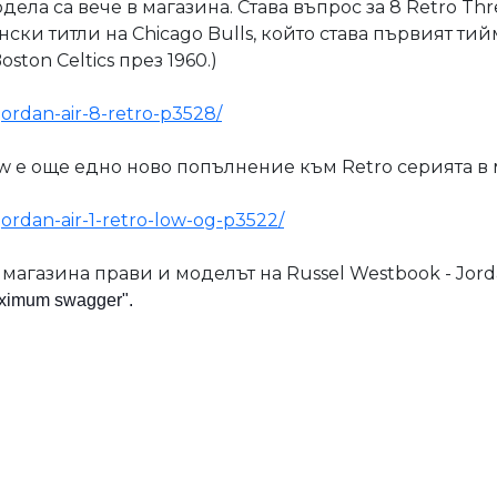
ела са вече в магазина. Става въпрос за 8 Retro Thr
ки титли на Chicago Bulls, който става първият тий
ston Celtics през 1960.)
jordan-air-8-retro-p3528/
Low е още едно ново попълнение към Retro серията в 
jordan-air-1-retro-low-og-p3522/
магазина прави и моделът на Russel Westbook - Jord
aximum swagger".