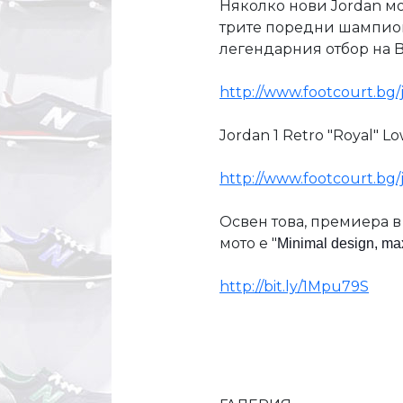
Няколко нови Jordan мод
трите поредни шампионс
легендарния отбор на Bo
http://www.footcourt.bg/
Jordan 1 Retro "Royal" 
http://www.footcourt.bg/
Освен това, премиера в 
мото е "
Minimal design, m
http://bit.ly/1Mpu79S