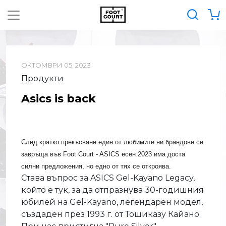
ОКТОМВРИ 05, 2023
Продукти
Asics is back
След кратко прекъсване един от любимите ни брандове се
завръща във Foot Court - ASICS есен 2023 има доста
силни предложения, но едно от тях се откроява.
Става въпрос за ASICS Gel-Kayano Legacy,
който е тук, за да отпразнува 30-годишния
юбилей на Gel-Kayano, легендарен модел,
създаден през 1993 г. от Тошиказу Кайано.