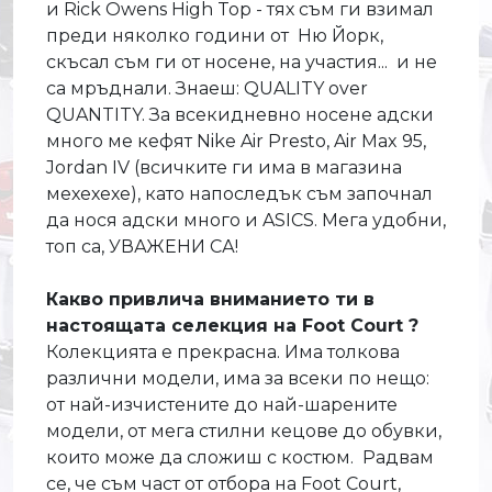
и Rick Owens High Top - тях съм ги взимал
преди няколко години от Ню Йорк,
скъсал съм ги от носене, на участия... и не
са мръднали. Знаеш: QUALITY over
QUANTITY. За всекидневно носене адски
много ме кефят Nike Air Presto, Air Max 95,
Jordan IV (всичките ги има в магазина
мехехехе), като напоследък съм започнал
да нося адски много и ASICS. Mега удобни,
топ са, УВАЖЕНИ СА!
Какво привлича вниманието ти в
настоящата селекция на Foot Court ?
Колекцията е прекрасна. Има толкова
различни модели, има за всеки по нещо:
от най-изчистените до най-шарените
модели, от мега стилни кецове до обувки,
които може да сложиш с костюм. Радвам
се, че съм част от отбора на Foot Court,