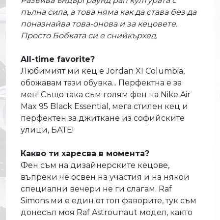
Развива ъндърграунд рап културата с
пълна сила, а това няма как да става без да
поназнайва това-онова и за кецовете.
Просто Бобката си е снийкърхед.
All-time favorite?
Любимият ми кец е Jordan XI Columbia,
обожавам тази обувка... Перфектна е за
мен! Също така съм голям фен на Nike Air
Max 95 Black Essential, мега стилен кец и
перфектен за джиткане из софийските
улици, БАТЕ!
Какво ти харесва в момента?
Фен съм на дизайнерските кецове,
въпреки че освен на участия и на някои
специални вечери не ги слагам. Raf
Simons ми е един от топ фаворите, тук съм
донесъл моя Raf Astrounaut модел, както