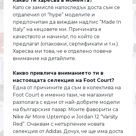
Какво ти харесва в момента?
Като се замисля напоследък доста съм се
отдалечил от “hype” моделите и
предпочитам да виждам надпис “Made In
Italy” на кецовете ми. Причината е
качеството и начинът, по който се
предлагат (опаковки, сертификати и т.н.).
Харесва ми това, че е отделено повече
внимание на детайлите.
Какво привлича вниманието ти в
настоящата селекция на Foot Court?
Една от причините да съм в колектива на
Foot Court е именно тази, че магазинът
разполага с едни от най-добрите модели
на българския пазар. Моите фаворити са
Nike Air More Uptempo и Jordan 12 “Varsity
Red”. Очаквам с нетърпение новата
селекция от Adidas. Дочух, че ще има доста