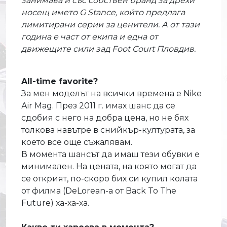
занимава и със собствен бранд за дрехи
носещ името G Stance, който предлага
лимитирани серии за ценители. А от тази
година е част от екипа и една от
движещите сили зад Foot Court Пловдив.
All-time favorite?
За мен моделът на всички времена е Nike
Аir Mag. През 2011 г. имах шанс да се
сдобия с него на добра цена, но не бях
толкова навътре в снийкър-културата, за
което все още съжалявам.
В момента шансът да имаш тези обувки е
минимален. На цената, на която могат да
се открият, по-скоро бих си купил колата
от филма (DeLorean-a от Back To The
Future) ха-ха-ха.