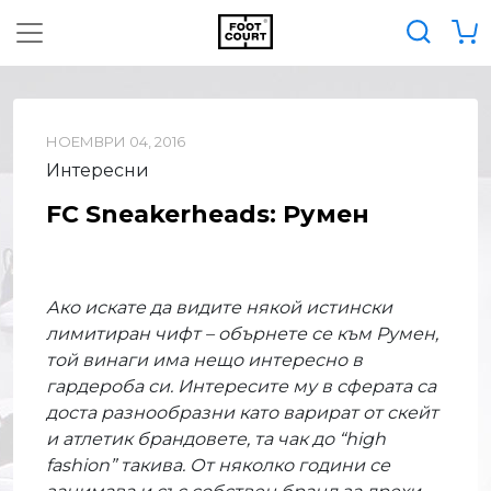
НОЕМВРИ 04, 2016
Интересни
FC Sneakerheads: Румен
Ако искате да видите някой истински
лимитиран чифт – обърнете се към Румен,
той винаги има нещо интересно в
гардероба си. Интересите му в сферата са
доста разнообразни като варират от скейт
и атлетик брандовете, та чак до “high
fashiоn” такива. От няколко години се