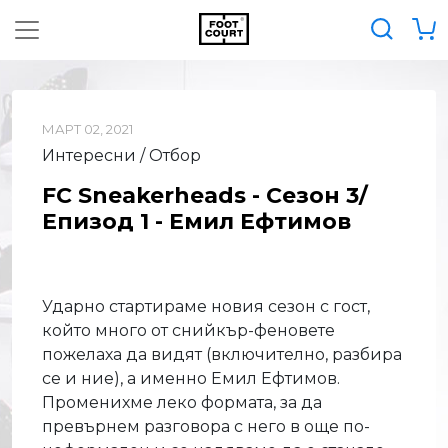
МАРТ 02, 2021
Интересни / Отбор
FC Sneakerheads - Сезон 3/
Епизод 1 - Емил Ефтимов
Ударно стартираме новия сезон с гост,
който много от снийкър-феновете
пожелаха да видят (включително, разбира
се и ние), а именно Емил Ефтимов.
Променихме леко формата, за да
превърнем разговора с него в още по-