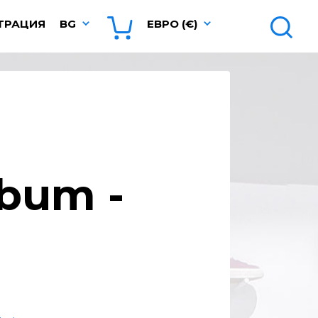
ТРАЦИЯ
BG
ЕВРО (€)
lbum -