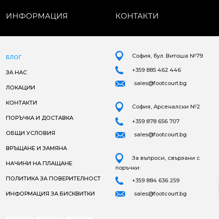
ИНФОРМАЦИЯ
КОНТАКТИ
София, бул. Витоша №79
БЛОГ
+359 885 462 446
ЗА НАС
sales@footcourt.bg
ЛОКАЦИИ
КОНТАКТИ
София, Арсеналски №2
ПОРЪЧКА И ДОСТАВКА
+359 878 656 707
ОБЩИ УСЛОВИЯ
sales@footcourt.bg
ВРЪЩАНЕ И ЗАМЯНА
За въпроси, свързани с
НАЧИНИ НА ПЛАЩАНЕ
поръчки:
ПОЛИТИКА ЗА ПОВЕРИТЕЛНОСТ
+359 884 636 259
ИНФОРМАЦИЯ ЗА БИСКВИТКИ
sales@footcourt.bg