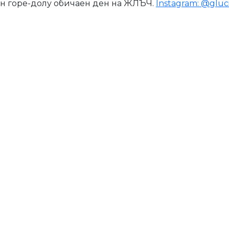
ин горе-долу обичаен ден на ЖЛЪЧ.
Instagram: @gluc