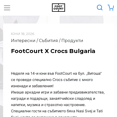
ЮНИ 18, 2026
Интересни / Събития / Продукти
FootCourt X Crocs Bulgaria
Неделя на 14-и юни във FootCourt на бул. „Витоша“
се проведе специално Crocs събитие с много
изненади и забавления!
Имаше аркадни игри и забавни предизвикателства,
н
агради и подаръци, з
анаятчийски сладолед и
напитки, музика и страхотно настроение.
Специални гости на събитието бяха Nasi Svej и Tati