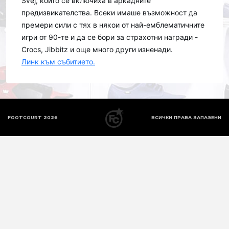
Svej, които се включиха в аркадните
предизвикателства. Всеки имаше възможност да
премери сили с тях в някои от най-емблематичните
игри от 90-те и да се бори за страхотни награди -
Crocs, Jibbitz и още много други изненади.
Линк към събитието.
FOOTCOURT 2026
ВСИЧКИ ПРАВА ЗАПАЗЕНИ