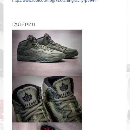
http://www.footcourt.bg/k1x-anti-gravity-p3944/
ГАЛЕРИЯ