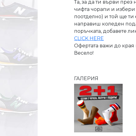
Та, за да ти върви през
чифта чорапи и избери 
поотделно) и той ще ти
направиш коледен подар
поръчката, добавете ли
CLICK HERE
Офертата важи до края н
Весело!
ГАЛЕРИЯ