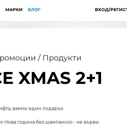
МАРКИ
БЛОГ
ВХОД/РЕГИС
Промоции / Продукти
E XMAS 2+1
чифта, вземи един подарък
то Нова година без шампанско - не върви.