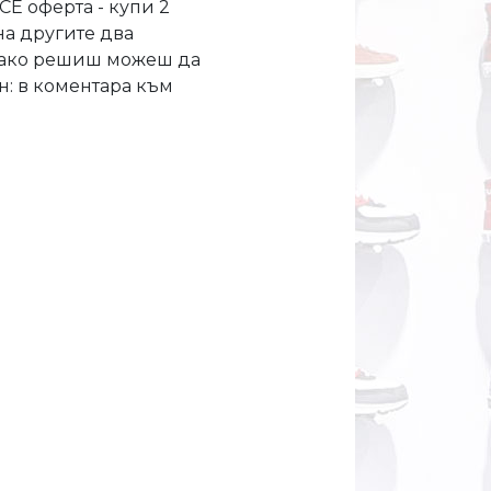
CE оферта - купи 2
на другите два
ък ако решиш можеш да
н: в коментара към