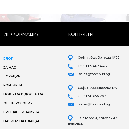
ИНФОРМАЦИЯ
КОНТАКТИ
София, бул. Витоша №79
БЛОГ
+359 885 462 446
ЗА НАС
sales@footcourt.bg
ЛОКАЦИИ
КОНТАКТИ
София, Арсеналски №2
ПОРЪЧКА И ДОСТАВКА
+359 878 656 707
ОБЩИ УСЛОВИЯ
sales@footcourt.bg
ВРЪЩАНЕ И ЗАМЯНА
За въпроси, свързани с
НАЧИНИ НА ПЛАЩАНЕ
поръчки: