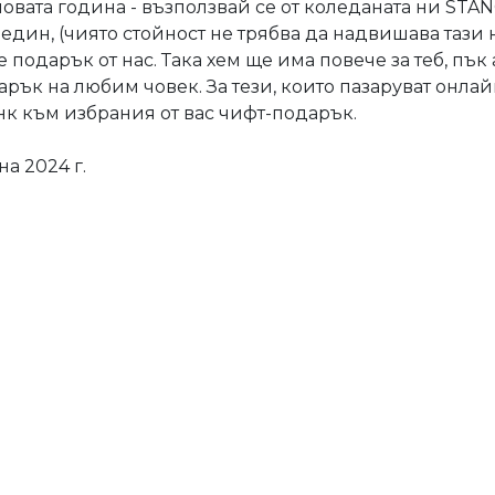
 новата година - възползвай се от коледаната ни STAN
един, (чиято стойност не трябва да надвишава тази 
 е подарък от нас. Така хем ще има повече за теб, п
ък на любим човек. За тези, които пазаруват онлай
нк към избрания от вас чифт-подарък.
а 2024 г.