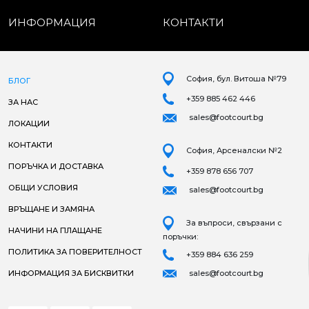
ИНФОРМАЦИЯ
КОНТАКТИ
София, бул. Витоша №79
БЛОГ
+359 885 462 446
ЗА НАС
sales@footcourt.bg
ЛОКАЦИИ
КОНТАКТИ
София, Арсеналски №2
ПОРЪЧКА И ДОСТАВКА
+359 878 656 707
ОБЩИ УСЛОВИЯ
sales@footcourt.bg
ВРЪЩАНЕ И ЗАМЯНА
За въпроси, свързани с
НАЧИНИ НА ПЛАЩАНЕ
поръчки:
ПОЛИТИКА ЗА ПОВЕРИТЕЛНОСТ
+359 884 636 259
ИНФОРМАЦИЯ ЗА БИСКВИТКИ
sales@footcourt.bg