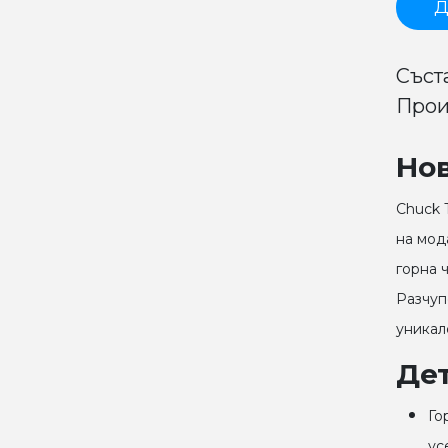
Д
Съста
Прои
Но
Chuck T
на мод
горна 
Разчуп
уникал
Де
Го
ус