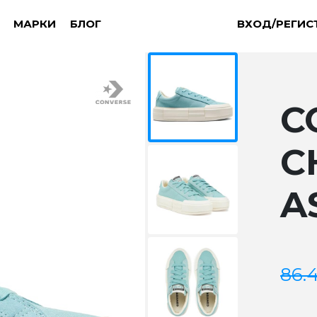
МАРКИ
БЛОГ
ВХОД/РЕГИС
C
C
A
86.