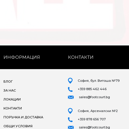
ИНФОРМАЦИЯ
КОНТАКТИ
София, бул. Витоша №79
БЛОГ
+359 885 462 446
ЗА НАС
sales@footcourt.bg
ЛОКАЦИИ
КОНТАКТИ
София, Арсеналски №2
ПОРЪЧКА И ДОСТАВКА
+359 878 656 707
ОБЩИ УСЛОВИЯ
sales@footcourt.bg