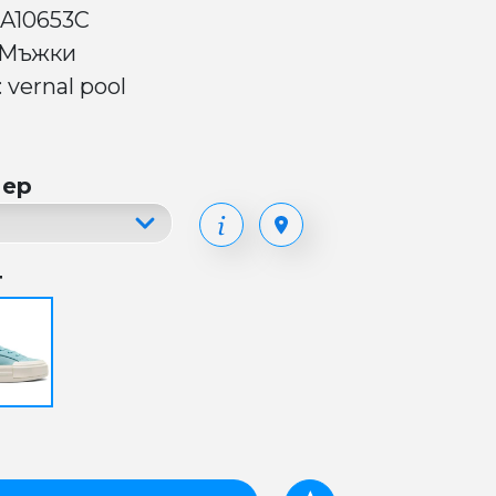
 A10653C
 Мъжки
 vernal pool
мер
т