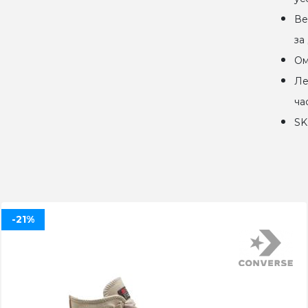
Ве
за
Ом
Ле
ча
SK
-21%