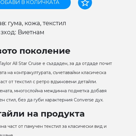
ОБАВИ В КОЛИЧКАТА
в: гума, кожа, текстил
зход: Виетнам
вото поколение
aylor All Star Cruise е създаден, за да отдаде почит
ата на контракултурата, съчетавайки класическа
част от текстил с ретро вдъхновени детайли.
ената, многослойна междинна подметка добавя
ен стил, без да губи характерния Converse дух.
тайли на продукта
рна част от памучен текстил за класически вид и
ещане