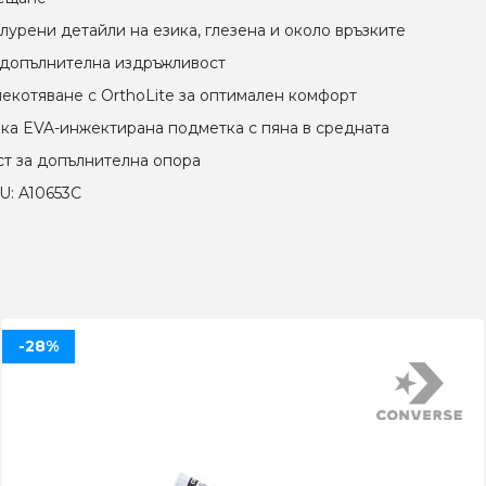
лурени детайли на езика, глезена и около връзките
 допълнителна издръжливост
екотяване с OrthoLite за оптимален комфорт
ка EVA-инжектирана подметка с пяна в средната
ст за допълнителна опора
U: A10653C
-28%