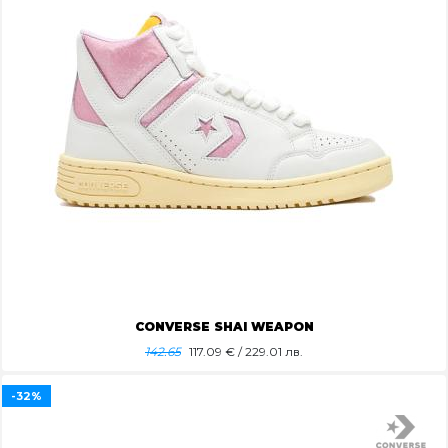
CONVERSE SHAI WEAPON
142.65
117.09
€ / 229.01 лв.
-32%