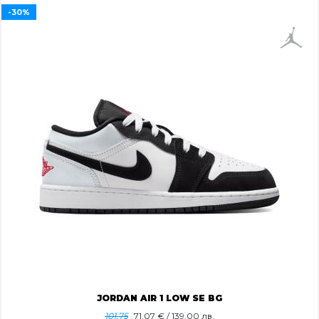
-30%
JORDAN AIR 1 LOW SE BG
101.75
71.07
€ / 139.00 лв.