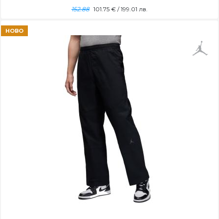
152.88
101.75
€ / 199.01 лв.
НОВО