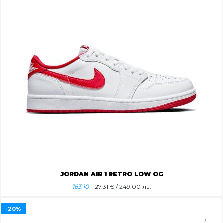
JORDAN AIR 1 RETRO LOW OG
163.10
127.31
€ / 249.00 лв.
-20%