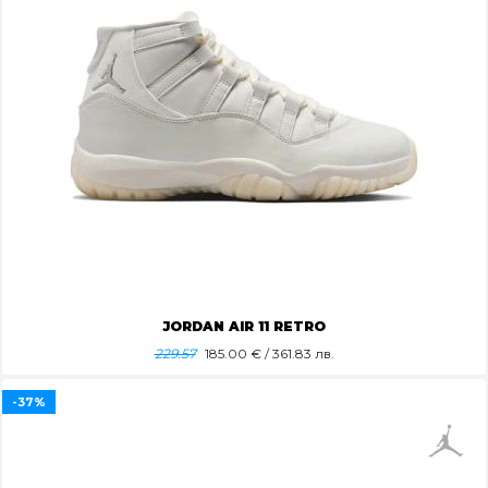
JORDAN AIR 11 RETRO
229.57
185.00
€ / 361.83 лв.
-37%