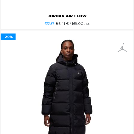
JORDAN AIR 1 LOW
127.31
86.41
€ / 169.00 лв.
-20%