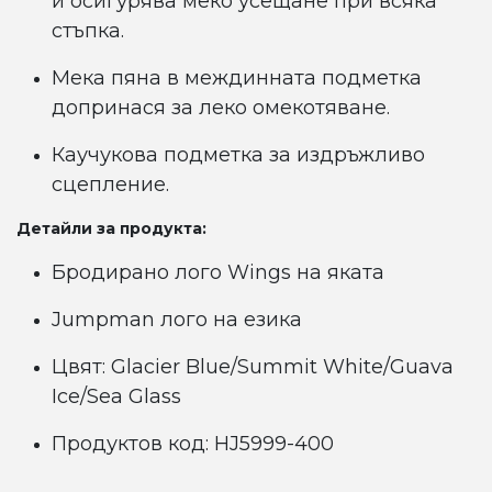
и осигурява меко усещане при всяка
стъпка.
Мека пяна в междинната подметка
допринася за леко омекотяване.
Каучукова подметка за издръжливо
сцепление.
Детайли за продукта:
Бродирано лого Wings на яката
Jumpman лого на езика
Цвят: Glacier Blue/Summit White/Guava
Ice/Sea Glass
Продуктов код: HJ5999-400