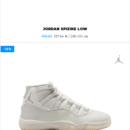
JORDAN SPIZIKE LOW
173.33
137.54
€ / 269.00 лв.
-19%