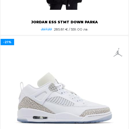
JORDAN ESS STMT DOWN PARKA
357.39
285.81
€ / 559.00 лв.
-21%