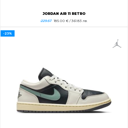
JORDAN AIR 11 RETRO
229.57
185.00
€ / 361.83 лв.
-23%