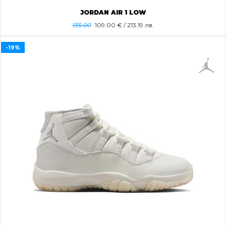
JORDAN AIR 1 LOW
135.00
109.00
€ / 213.19 лв.
-19%