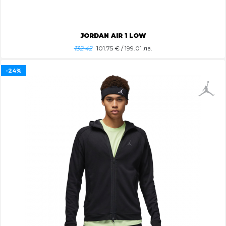
JORDAN AIR 1 LOW
132.42
101.75
€ / 199.01 лв.
-24%