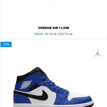
JORDAN AIR 1 LOW
139.00
119.00
€ / 232.74 лв.
-17%