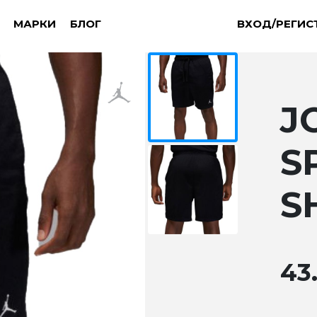
МАРКИ
БЛОГ
ВХОД/РЕГИС
J
S
S
43