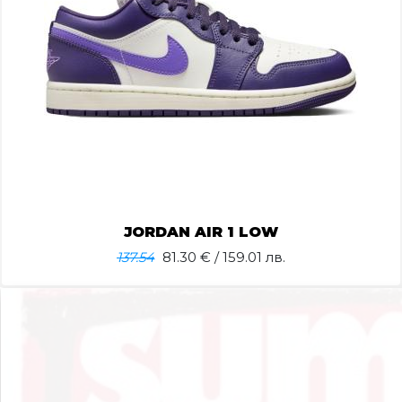
JORDAN AIR 1 LOW
137.54
81.30
€ / 159.01 лв.