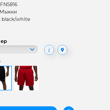
 FN5816
 Мъжки
 black/white
мер
т