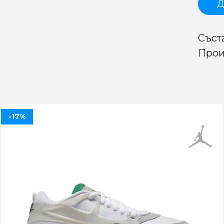
Д
Съст
Прои
-17%