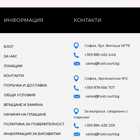
ИНФОРМАЦИЯ
КОНТАКТИ
София, бул. Витоша №79
БЛОГ
+359 885 462 446
ЗА НАС
sales@footcourt.bg
ЛОКАЦИИ
КОНТАКТИ
София, Арсеналски №2
ПОРЪЧКА И ДОСТАВКА
+359 878 656 707
ОБЩИ УСЛОВИЯ
sales@footcourt.bg
ВРЪЩАНЕ И ЗАМЯНА
За въпроси, свързани с
НАЧИНИ НА ПЛАЩАНЕ
поръчки:
ПОЛИТИКА ЗА ПОВЕРИТЕЛНОСТ
+359 884 636 259
ИНФОРМАЦИЯ ЗА БИСКВИТКИ
sales@footcourt.bg