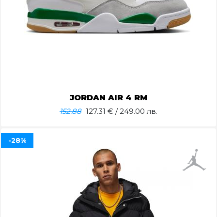
JORDAN AIR 4 RM
152.88
127.31
€ / 249.00 лв.
-28%