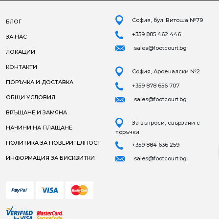
София, бул. Витоша №79
БЛОГ
+359 885 462 446
ЗА НАС
sales@footcourt.bg
ЛОКАЦИИ
КОНТАКТИ
София, Арсеналски №2
ПОРЪЧКА И ДОСТАВКА
+359 878 656 707
ОБЩИ УСЛОВИЯ
sales@footcourt.bg
ВРЪЩАНЕ И ЗАМЯНА
За въпроси, свързани с
НАЧИНИ НА ПЛАЩАНЕ
поръчки:
ПОЛИТИКА ЗА ПОВЕРИТЕЛНОСТ
+359 884 636 259
ИНФОРМАЦИЯ ЗА БИСКВИТКИ
sales@footcourt.bg