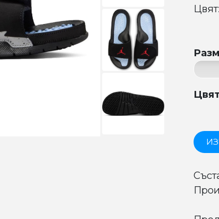
Цвят:
Раз
Цвя
ИЗ
Съст
Прои