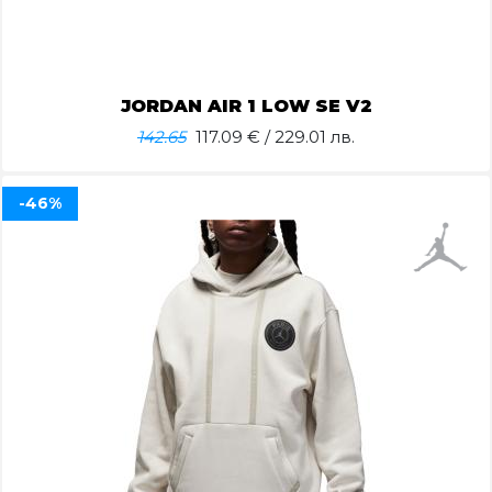
JORDAN AIR 1 LOW SE V2
142.65
117.09
€ / 229.01 лв.
-46%