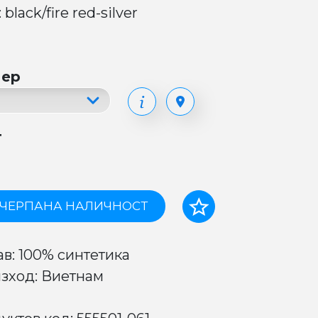
 black/fire red-silver
мер
т
ЧЕРПАНА НАЛИЧНОСТ
ав: 100% синтетика
зход: Виетнам