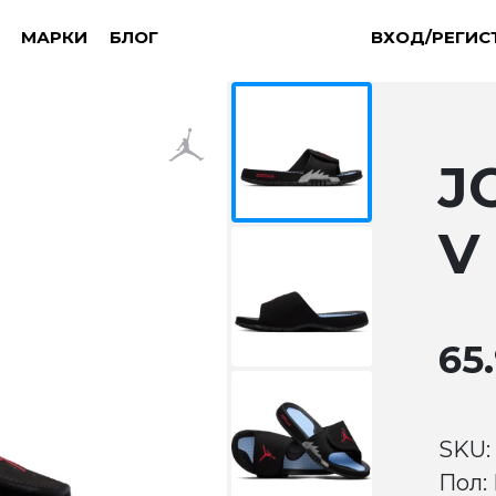
МАРКИ
БЛОГ
ВХОД/РЕГИС
J
V
65.
SKU:
Пол: