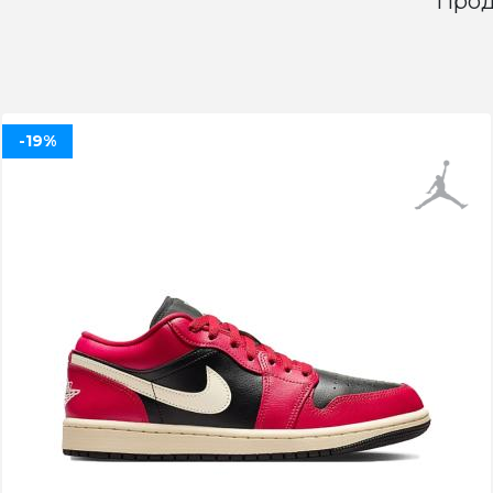
Прод
-19%