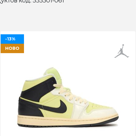
уктов код: 555501-061
-13%
НОВО