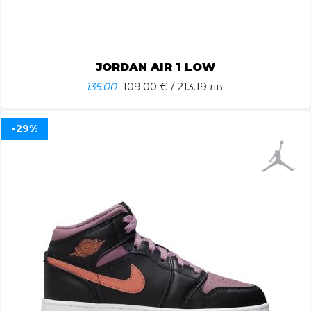
JORDAN AIR 1 LOW
135.00
109.00
€ / 213.19 лв.
-29%