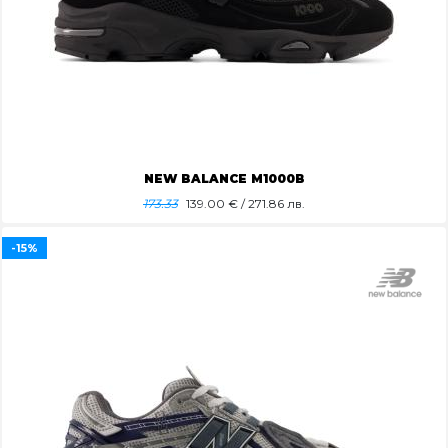
NEW BALANCE M1000B
173.33
139.00
€ / 271.86 лв.
-15%