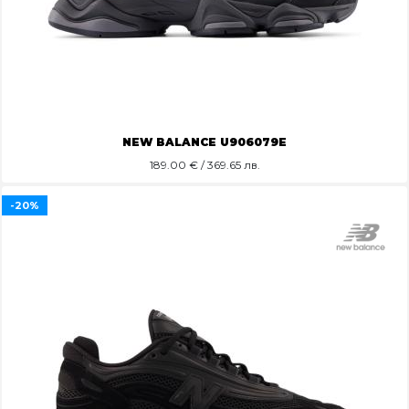
NEW BALANCE U906079E
189.00
€ / 369.65 лв.
-20%