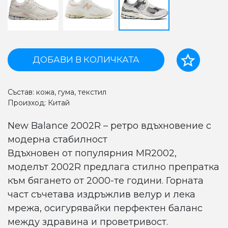
ДОБАВИ В КОЛИЧКАТА
Състав: кожа, гума, текстил
Произход: Китай
New Balance 2002R – ретро вдъхновение с
модерна стабилност
Вдъхновен от популярния MR2002,
моделът 2002R предлага стилно препратка
към бягането от 2000-те години. Горната
част съчетава издръжлив велур и лекa
мрежа, осигурявайки перфектен баланс
между здравина и проветривост.