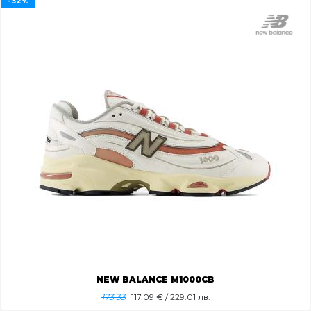
-32%
NEW BALANCE M1000CB
173.33
117.09
€ / 229.01 лв.