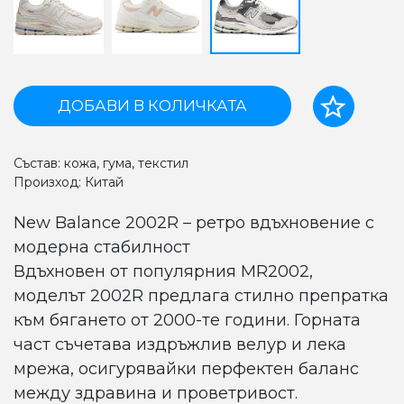
ДОБАВИ В КОЛИЧКАТА
Състав: кожа, гума, текстил
Произход: Китай
New Balance 2002R – ретро вдъхновение с
модерна стабилност
Вдъхновен от популярния MR2002,
моделът 2002R предлага стилно препратка
към бягането от 2000-те години. Горната
част съчетава издръжлив велур и лекa
мрежа, осигурявайки перфектен баланс
между здравина и проветривост.