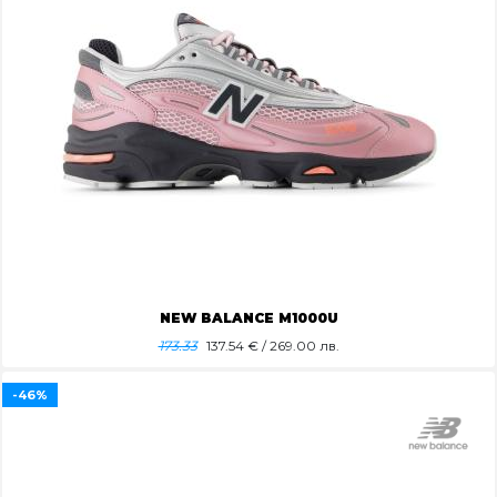
NEW BALANCE M1000U
173.33
137.54
€ / 269.00 лв.
-46%