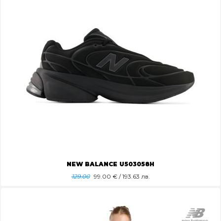
NEW BALANCE U503058H
129.00
99.00
€ / 193.63 лв.