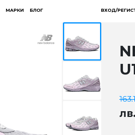
МАРКИ
БЛОГ
ВХОД/РЕГИС
N
U
163.
лв