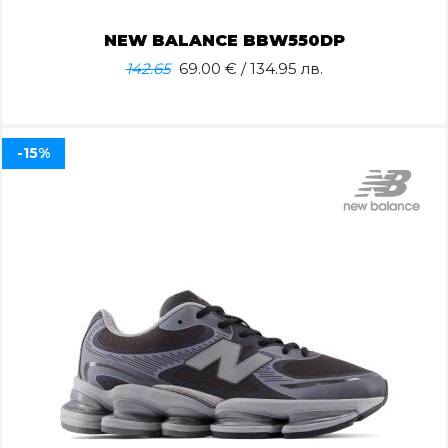
NEW BALANCE BBW550DP
142.65
69.00
€ / 134.95 лв.
-15%