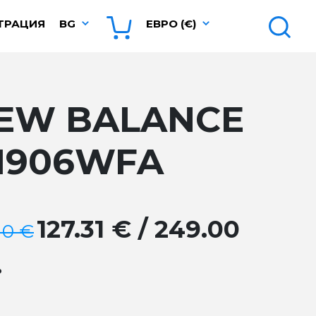
ТРАЦИЯ
BG
ЕВРО (€)
EW BALANCE
1906WFA
127.31 € / 249.00
10 €
.