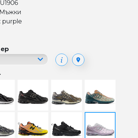
 U1906
 Мъжки
 purple
мер
т