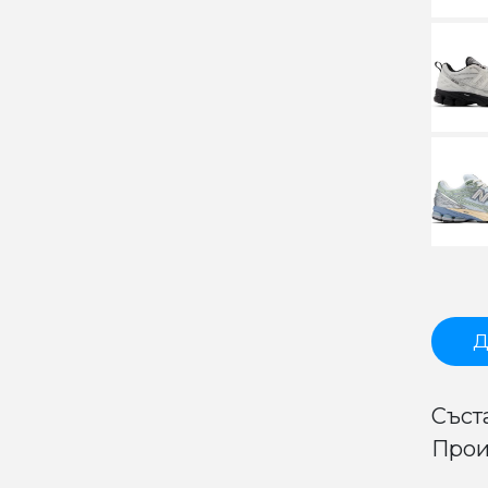
Д
Съста
Прои