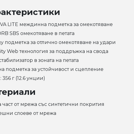
рактеристики
EVA LITE междинна подметка за омекотяване
ORB SBS омекотяване в петата
rgy подметка за отлично омекотяване на удари
ility Web технология за поддръжка на свода
стабилизатор в зоната на петата
ена подметка за устойчивост и сцепление
о: 356 г (12.6 унции)
териали
на част от мрежа със синтетични покрития
решни слоеве от мрежа