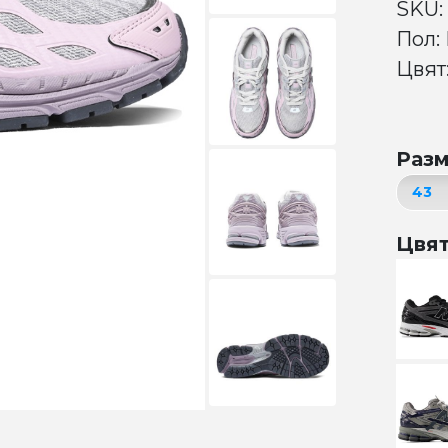
SKU:
Пол:
Цвят:
Раз
Цвя