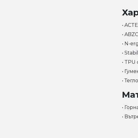
Ха
• ACT
• ABZ
• N-e
• Stab
• TPU 
• Гум
• Тегл
Ма
• Гор
• Вът