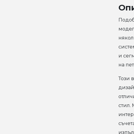
Оп
Подоб
модел
някол
систе
и сег
на пет
Този 
дизай
отлич
стил.
интер
съчет
изпъл