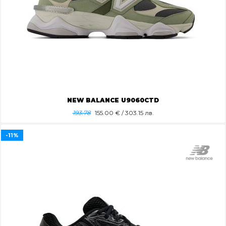
NEW BALANCE U9060CTD
193.78
155.00
€ / 303.15 лв.
-11%