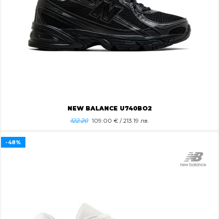
NEW BALANCE U740BO2
122.20
109.00
€ / 213.19 лв.
-48%