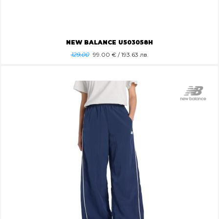
NEW BALANCE U503058H
129.00
99.00
€ / 193.63 лв.