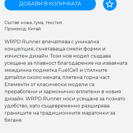
ДОБАВИ В КОЛИЧКАТА
Състав: кожа, гума, текстил
Произход: Китай
WRPD Runner впечатлява с уникална
концепция, съчетаваща смели форми и
изчистен дизайн. Този нов модел създава
усещане за плавност благодарение на изваяната
междинна подметка FuelCell и стилните
детайли около меката, плетена горна част.
Елементи от класически модели са
преработени и хармонично вплетени в новия
дизайн. WRPD Runner носи усещане за познато
удобство, като същевременно разширява
границите на традиционните маратонки за
бягане.