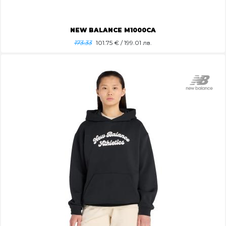
NEW BALANCE M1000CA
173.33
101.75
€ / 199.01 лв.