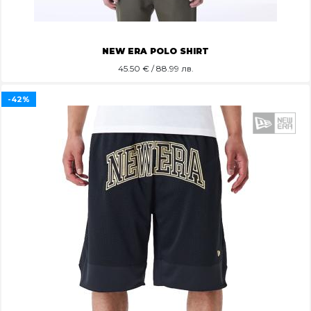
NEW ERA POLO SHIRT
45.50
€ / 88.99 лв.
-42%