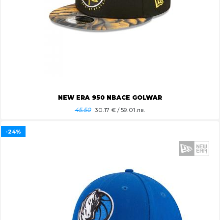
NEW ERA 950 NBACE GOLWAR
45.50
30.17
€ / 59.01 лв.
-24%