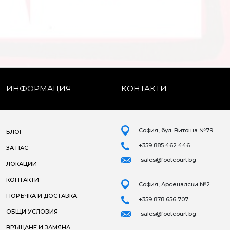
ИНФОРМАЦИЯ
КОНТАКТИ
София, бул. Витоша №79
БЛОГ
+359 885 462 446
ЗА НАС
sales@footcourt.bg
ЛОКАЦИИ
КОНТАКТИ
София, Арсеналски №2
ПОРЪЧКА И ДОСТАВКА
+359 878 656 707
ОБЩИ УСЛОВИЯ
sales@footcourt.bg
ВРЪЩАНЕ И ЗАМЯНА