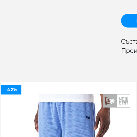
Д
Съст
Прои
-42%