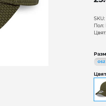
SKU:
Пол:
Цвят:
Раз
Цвя