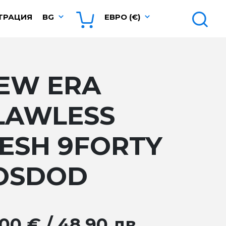
ТРАЦИЯ
BG
ЕВРО (€)
EW ERA
LAWLESS
ESH 9FORTY
OSDOD
.00 € / 48.90 лв.