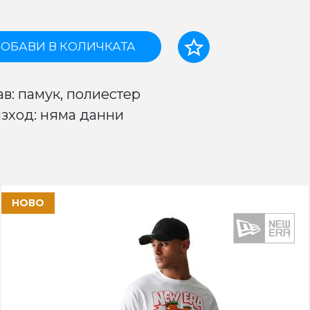
ОБАВИ В КОЛИЧКАТА
ав: памук, полиестер
зход: няма данни
НОВО