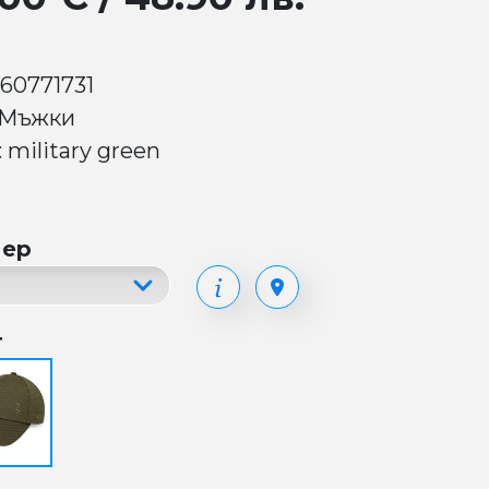
 60771731
 Мъжки
 military green
мер
т