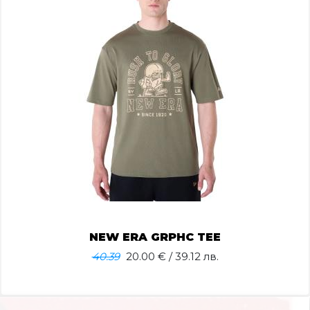
NEW ERA GRPHC TEE
40.39
20.00
€ / 39.12 лв.