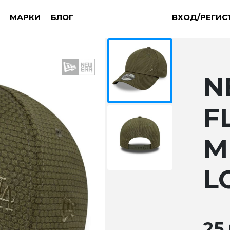
МАРКИ
БЛОГ
ВХОД/РЕГИС
N
F
M
L
25