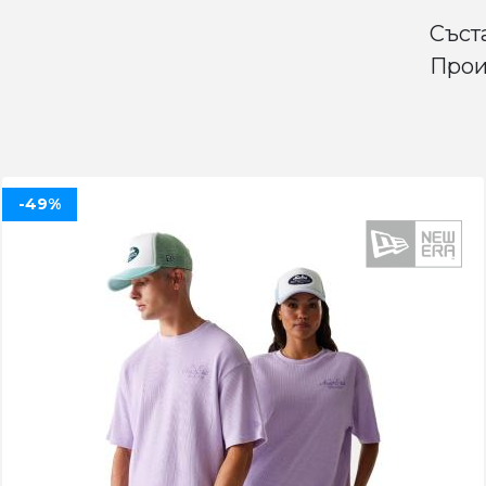
Съст
Прои
-49%