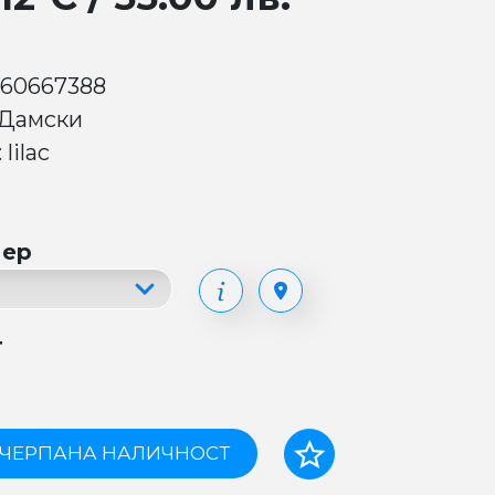
 60667388
 Дамски
 lilac
мер
т
ЧЕРПАНА НАЛИЧНОСТ