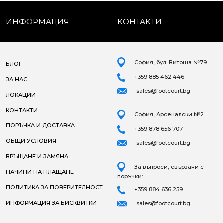
ИНФОРМАЦИЯ
КОНТАКТИ
София, бул. Витоша №79
БЛОГ
+359 885 462 446
ЗА НАС
sales@footcourt.bg
ЛОКАЦИИ
КОНТАКТИ
София, Арсеналски №2
ПОРЪЧКА И ДОСТАВКА
+359 878 656 707
ОБЩИ УСЛОВИЯ
sales@footcourt.bg
ВРЪЩАНЕ И ЗАМЯНА
За въпроси, свързани с
НАЧИНИ НА ПЛАЩАНЕ
поръчки:
ПОЛИТИКА ЗА ПОВЕРИТЕЛНОСТ
+359 884 636 259
ИНФОРМАЦИЯ ЗА БИСКВИТКИ
sales@footcourt.bg