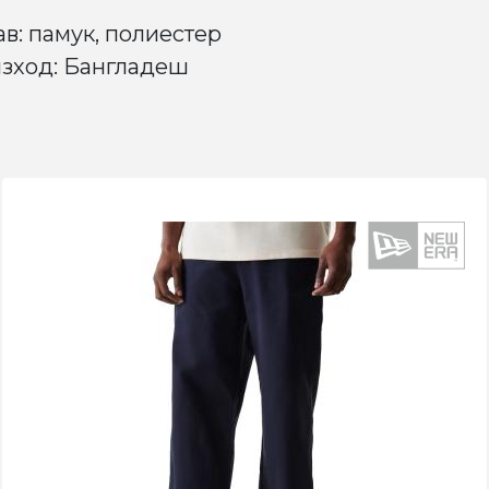
ав: памук, полиестер
зход: Бангладеш