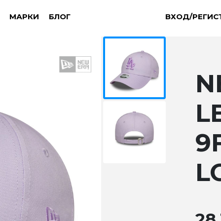
МАРКИ
БЛОГ
ВХОД/РЕГИС
N
L
9
L
28.