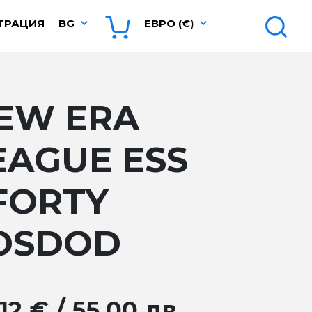
ТРАЦИЯ
BG
ЕВРО (€)
EW ERA
EAGUE ESS
FORTY
OSDOD
12 € / 55.00 лв.