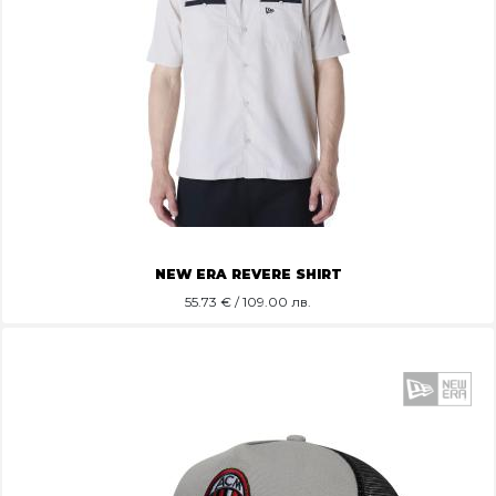
NEW ERA REVERE SHIRT
55.73
€ / 109.00 лв.