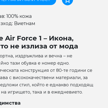
ав: 100% кожа
зход: Виетнам
e Air Force 1 – Икона,
то не излиза от мода
ртна, издръжлива и вечна – не
йно тази обувка е номер едно.
ческата конструкция от 80-те години се
ава с висококачествени материали, за
редложи стил, който е еднакво подходящ
 на игрището, така и в ежедневието.
димства