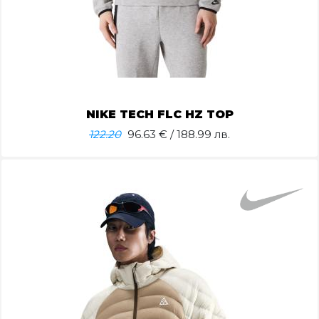
NIKE TECH FLC HZ TOP
122.20
96.63
€ / 188.99 лв.