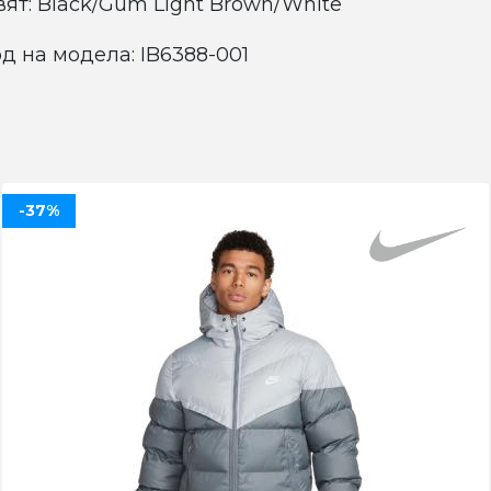
вят: Black/Gum Light Brown/White
д на модела: IB6388-001
-37%