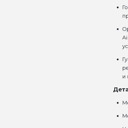
Г
п
О
Ai
у
Гу
р
и
Дета
М
М