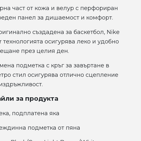
орна част от кожа и велур с перфориран
реден панел за дишаемост и комфорт.
ригинално създадена за баскетбол, Nike
r технологията осигурява леко и удобно
сещане през целия ден.
мена подметка с кръг за завъртане в
етро стил осигурява отлично сцепление
 издръжливост.
йли за продукта
ека, подплатена яка
еждинна подметка от пяна