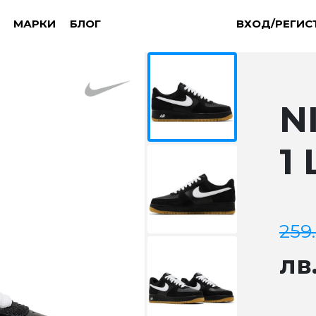
МАРКИ
БЛОГ
ВХОД/РЕГИС
N
1
259
лв