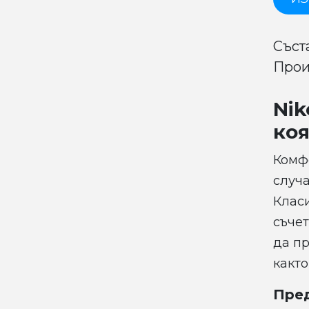
Съст
Прои
Nik
коя
Комфо
случа
Класи
съчет
да п
както
Пре