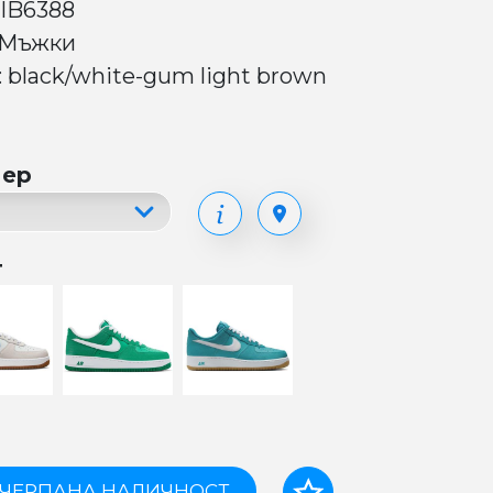
 IB6388
 Мъжки
: black/white-gum light brown
мер
т
ЧЕРПАНА НАЛИЧНОСТ