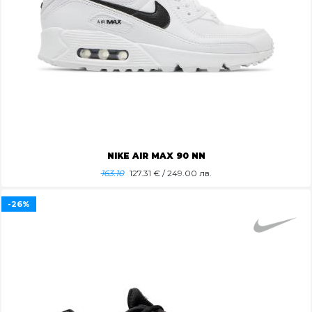
NIKE AIR MAX 90 NN
163.10
127.31
€ / 249.00 лв.
-26%