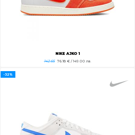
NIKE AJKO 1
142.65
76.18
€ / 149.00 лв.
-32%