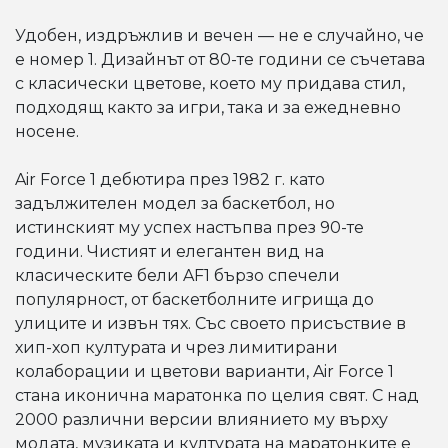
Удобен, издръжлив и вечен — не е случайно, че
е номер 1. Дизайнът от 80-те години се съчетава
с класически цветове, което му придава стил,
подходящ както за игри, така и за ежедневно
носене.
Air Force 1 дебютира през 1982 г. като
задължителен модел за баскетбол, но
истинският му успех настъпва през 90-те
години. Чистият и елегантен вид на
класическите бели AF1 бързо спечели
популярност, от баскетболните игрища до
улиците и извън тях. Със своето присъствие в
хип-хоп културата и чрез лимитирани
колаборации и цветови варианти, Air Force 1
стана иконична маратонка по целия свят. С над
2000 различни версии влиянието му върху
модата, музиката и културата на маратонките е