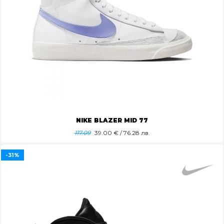
NIKE BLAZER MID 77
117.09
39.00
€ / 76.28 лв.
-31%