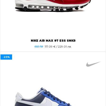
NIKE AIR MAX 97 ESS SNKR
193.78
117.09
€ / 229.01 лв.
-23%