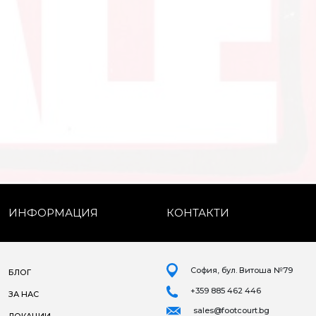
ИНФОРМАЦИЯ
КОНТАКТИ
София, бул. Витоша №79
БЛОГ
+359 885 462 446
ЗА НАС
sales@footcourt.bg