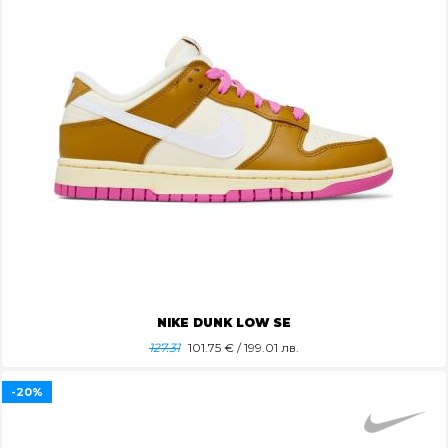
NIKE DUNK LOW SE
127.31
101.75
€ / 199.01 лв.
-20%