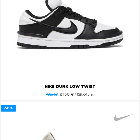
NIKE DUNK LOW TWIST
132.42
81.30
€ / 159.01 лв.
-50%