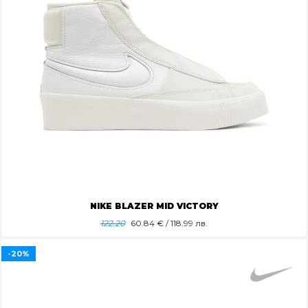
NIKE BLAZER MID VICTORY
122.20
60.84
€ / 118.99 лв.
-20%