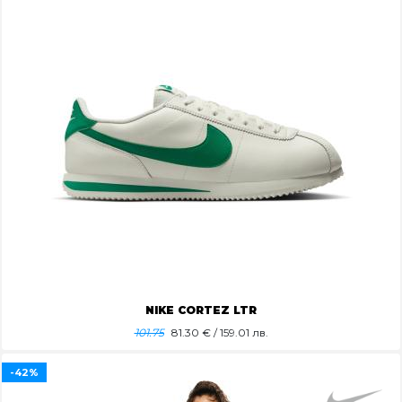
NIKE CORTEZ LTR
101.75
81.30
€ / 159.01 лв.
-42%