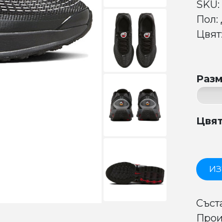
SKU:
Пол:
Цвят:
Раз
Цвя
ИЗ
Съст
Прои