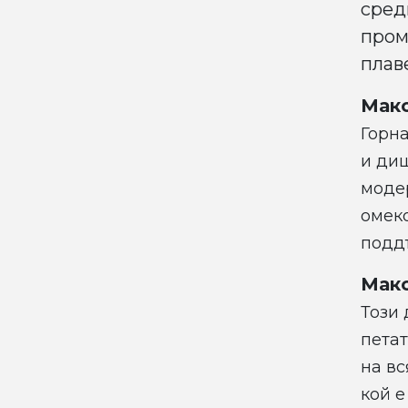
сред
пром
плав
Мак
Горна
и диш
модер
омек
подд
Макс
Този 
петат
на вс
кой е