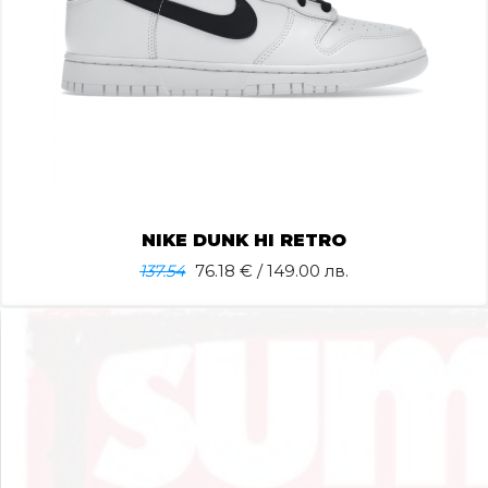
NIKE DUNK HI RETRO
137.54
76.18
€ / 149.00 лв.