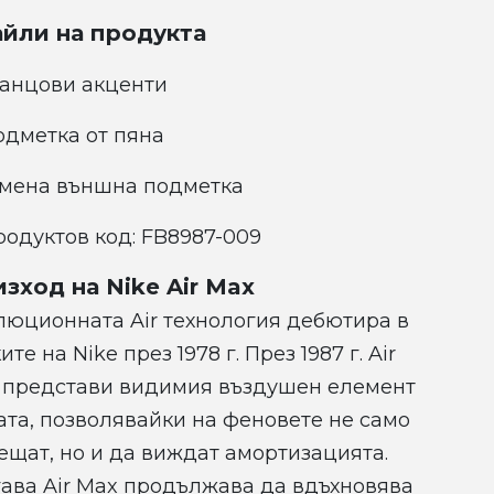
йли на продукта
ланцови акценти
одметка от пяна
умена външна подметка
родуктов код: FB8987-009
зход на Nike Air Max
люционната Air технология дебютира в
ите на Nike през 1978 г. През 1987 г. Air
1 представи видимия въздушен елемент
ата, позволявайки на феновете не само
ещат, но и да виждат амортизацията.
гава Air Max продължава да вдъхновява