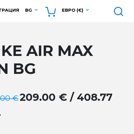
ТРАЦИЯ
BG
ЕВРО (€)
IKE AIR MAX
N BG
209.00 € / 408.77
.00 €
.