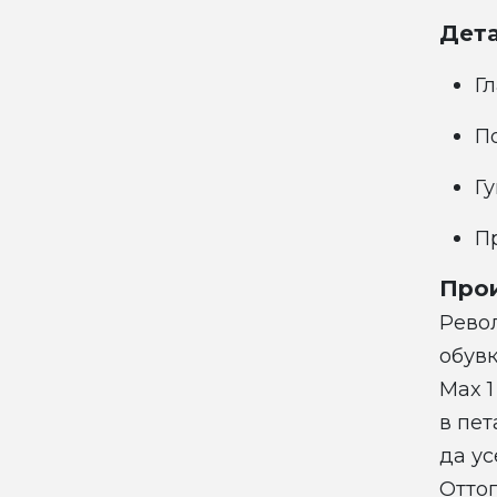
Дета
Г
П
Г
П
Прои
Рево
обувк
Max 
в пет
да ус
Отто