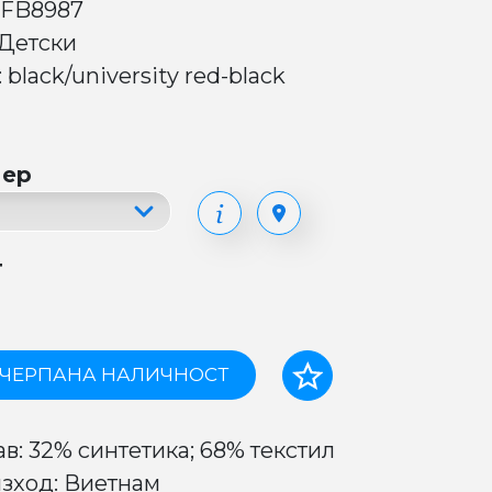
 FB8987
 Детски
 black/university red-black
мер
т
ЧЕРПАНА НАЛИЧНОСТ
ав: 32% синтетика; 68% текстил
зход: Виетнам