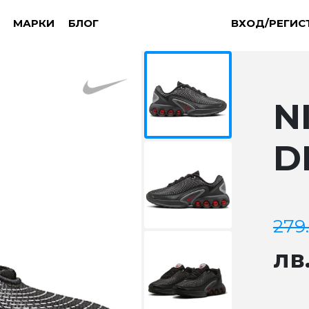
МАРКИ
БЛОГ
ВХОД/РЕГИС
N
D
279
лв