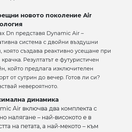
ещни новото поколение Air
ология
ax Dn представя Dynamic Air –
ативна система с двойни въздушни
, която създава реактивно усещане при
 крачка. Резултатът е футуристичен
йн, който предлага изключителен
рт от сутрин до вечер. Готов ли си?
ствай невероятното.
симална динамика
mic Air включва два комплекта с
но налягане – най-високото е в
тта на петата, а най-мекото – към