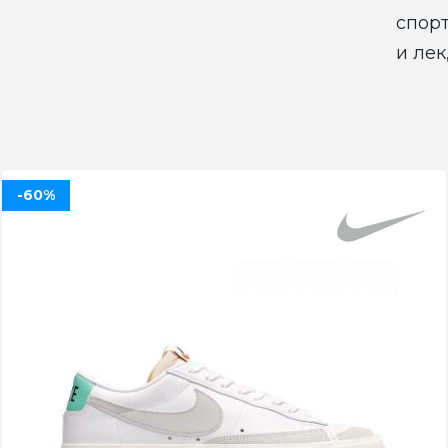
спор
и лек
-60%