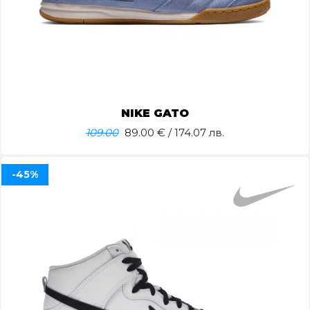
NIKE GATO
109.00
89.00
€ / 174.07 лв.
-45%