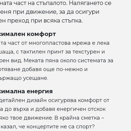
ната част на стъпалото. Налягането се
еня при движение, за да осигури
ен преход при всяка стъпка.
симален комфорт
та част от многопластова мрежа е лека
аща, с тактилен принт за текстурен и
ен вид. Меката пяна около системата за
отяване добавя още по-нежно и
ържащо усещане.
имална енергия
детайлен дизайн осигурява комфорт от
а до върха и добавя енергичен отскок
яко твое движение. В крайна сметка –
 казал, че концертите не са спорт?