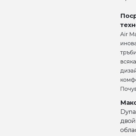
Поср
техн
Air M
инов
тръби
всяка
диза
комфо
Почув
Мак
Dyna
двой
облас