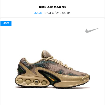
NIKE AIR MAX 90
163.10
127.31
€ / 249.00 лв.
-19%