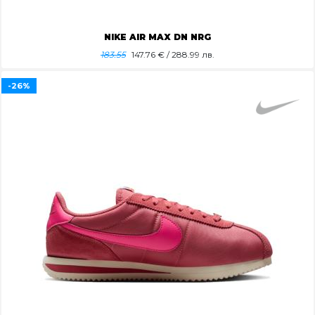
NIKE AIR MAX DN NRG
183.55
147.76
€ / 288.99 лв.
-26%