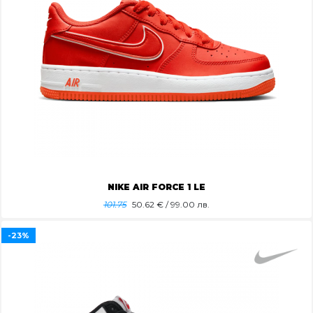
NIKE AIR FORCE 1 LE
101.75
50.62
€ / 99.00 лв.
-23%