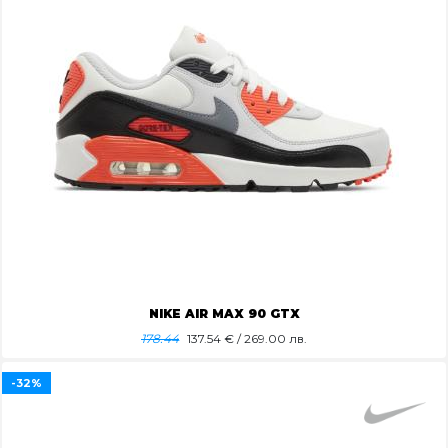
NIKE AIR MAX 90 GTX
178.44
137.54
€ / 269.00 лв.
-32%