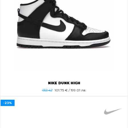
NIKE DUNK HIGH
132.42
101.75
€ / 199.01 лв.
-23%