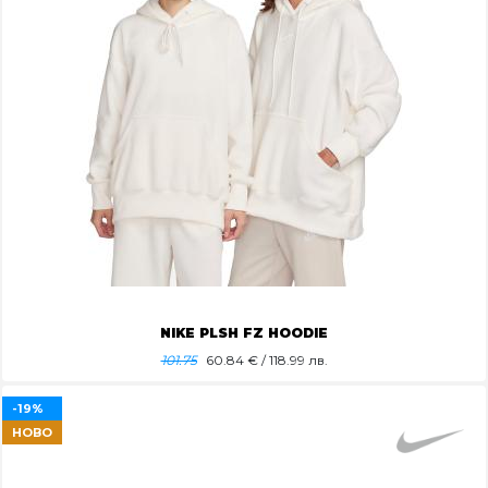
NIKE PLSH FZ HOODIE
101.75
60.84
€ / 118.99 лв.
-19%
НОВО