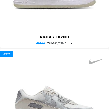
NIKE AIR FORCE 1
101.75
65.96
€ / 129.01 лв.
-22%