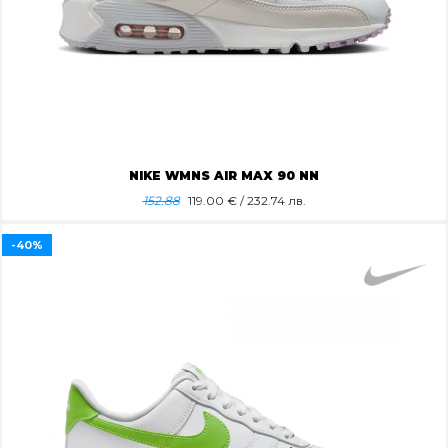
NIKE WMNS AIR MAX 90 NN
152.88
119.00
€ / 232.74 лв.
-40%