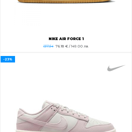
NIKE AIR FORCE 1
137.54
76.18
€ / 149.00 лв.
-23%