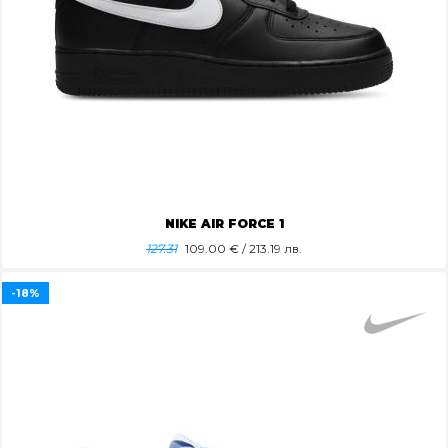
NIKE AIR FORCE 1
127.31
109.00
€ / 213.19 лв.
-18%